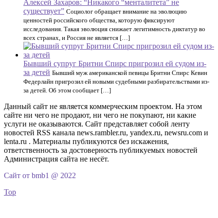
Алексей Захаров: “Никакого “менталитета” не
существует”
Социолог обращает внимание на эволюцию
ценностей российского общества, которую фиксируют
исследования. Такая эволюция снижает легитимность диктатур во
всех странах, и Россия не является […]
Бывший супруг Бритни Спирс пригрозил ей судом из-
за детей
Бывший муж американской певицы Бритни Спирс Кевин
Федерлайн пригрозил ей новыми судебными разбирательствами из-
за детей. Об этом сообщает […]
Данный сайт не является коммерческим проектом. На этом
сайте ни чего не продают, ни чего не покупают, ни какие
услуги не оказываются. Сайт представляет собой ленту
новостей RSS канала news.rambler.ru, yandex.ru, newsru.com и
lenta.ru . Материалы публикуются без искажения,
ответственность за достоверность публикуемых новостей
Администрация сайта не несёт.
Сайт от bmb1 @ 2022
Top