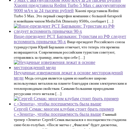
Xiaomi представила Redmi Turbo 5 Max с аккумулятором
9000 мАч за 24 тысячи рублей
Xiaomi представила Redmi
Turbo 5 Max. Это первый смартфон компании с большой батареей
и новейшим чипом MediaTek Dimensity 9500s, сообщает […]
Вице-президент РСТ Барзыкин: Туристам из РФ следует
вспомнить привычки 90-х
Вице-президент Российского союза
туриндустрии Юрий Барзыкин отмечает, что теперь эти времена
возвращаются. Современным российским туристам советуют,
отправляясь за границу, иметь при себе […]
Неудачные извержения лежат в основе месторождений
меди
Медь сегодня является одним из наиболее широко
используемых металлов на планете благодаря своим электрическим и
теплопроводным свойствам. Самыми большими природными
ресурсами этого металла […]
Сергей Семак: многим клубам стоит брать пример
с «Зенита», чтобы посещаемость была выше
Главный
тренер «Зенита» Сергей Семак высказался о посещаемости стадиона
сине-бело-голубых. «После матча с „Факелом“ будет дискотека,