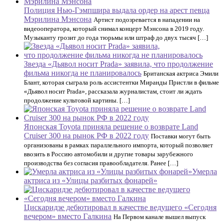
Полиция Нью-Гэмпшира выдала ордер на арест певца
Мэрилина Мэнсона
Артист подозревается в нападении на
видеооператора, который снимал концерт Мэнсона в 2019 году.
Музыканту грозит до года тюрьмы или штраф до двух тысяч […]
Звезда «Дьявол носит Prada» заявила, что продолжение
фильма никогда не планировалось
Британская актриса Эмили
Блант, которая сыграла роль ассистентки Миранды Пристли в фильме
«Дьявол носит Prada», рассказала журналистам, стоит ли ждать
продолжение культовой картины. […]
Японская Toyota приняла решение о возврате Land
Cruiser 300 на рынок РФ в 2022 году
Поставки могут быть
организованы в рамках параллельного импорта, который позволяет
ввозить в Россию автомобили и другие товары зарубежного
производства без согласия правообладателя. Ранее […]
Умерла
актриса из «Улицы разбитых фонарей»
Цискаридзе дебютировал в качестве ведущего «Сегодня
вечером» вместо Галкина
На Первом канале вышел выпуск