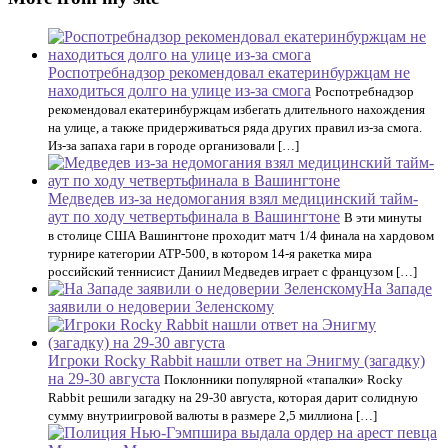
Роспотребнадзор рекомендовал екатеринбуржцам не
находиться долго на улице из-за смога
Роспотребнадзор
рекомендовал екатеринбуржцам избегать длительного нахождения
на улице, а также придерживаться ряда других правил из-за смога.
Из-за запаха гари в городе организовали […]
Медведев из-за недомогания взял медицинский тайм-
аут по ходу четвертьфинала в Вашингтоне
В эти минуты
в столице США Вашингтоне проходит матч 1/4 финала на хардовом
турнире категории ATP-500, в котором 14-я ракетка мира
российский теннисист Даниил Медведев играет с французом […]
На Западе
заявили о недоверии Зеленскому
Игроки Rocky Rabbit нашли ответ на Энигму (загадку)
на 29-30 августа
Поклонники популярной «тапалки» Rocky
Rabbit решили загадку на 29-30 августа, которая дарит солидную
сумму внутриигровой валюты в размере 2,5 миллиона […]