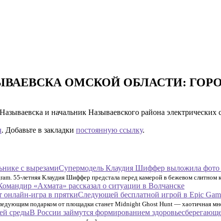
ЗЫВАЕВСКА ОМСКОЙ ОБЛАСТИ: ГО
Называевска и начальник Называевского района электрических 
л
. Добавьте в закладки
постоянную ссылку
.
Супермодель Клаудия Шиффер выложила фото 
gram. 55-летняя Клаудия Шиффер предстала перед камерой в бежевом слитном 
Командир «Ахмата» рассказал о ситуации в Волчанске
Следующей бесплатной игрой в Epic Games
 следующим подарком от площадки станет Midnight Ghost Hunt — хаотичная мн
В России займутся формированием здоровьесберегающ