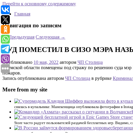
Перейти к основному содержимому
Главная
Навигация по записям
←
Предыдущая
Следующая
→
СУД ПОМЕСТИЛ В СИЗО МЭРА НА
Опубликовано
10 мая, 2022
автором
ЧП Столица
В Омской области помещены под стражу по решению суда мэр 
пожаров.
Запись опубликована автором
ЧП Столица
в рубрике
Кримина
More from my site
снялась в купальнике. Манекенщица опубликовала фотографии в Insta
Store часто радует пользователей раздачей бесплатных игр. Видимо,