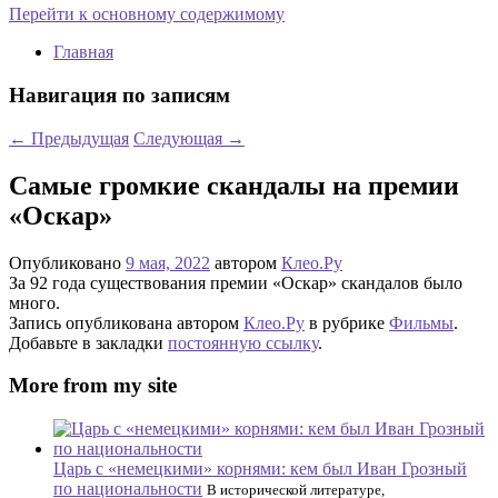
Перейти к основному содержимому
Главная
Навигация по записям
←
Предыдущая
Следующая
→
Самые громкие скандалы на премии
«Оскар»
Опубликовано
9 мая, 2022
автором
Клео.Ру
За 92 года существования премии «Оскар» скандалов было
много.
Запись опубликована автором
Клео.Ру
в рубрике
Фильмы
.
Добавьте в закладки
постоянную ссылку
.
More from my site
Царь с «немецкими» корнями: кем был Иван Грозный
по национальности
В исторической литературе,