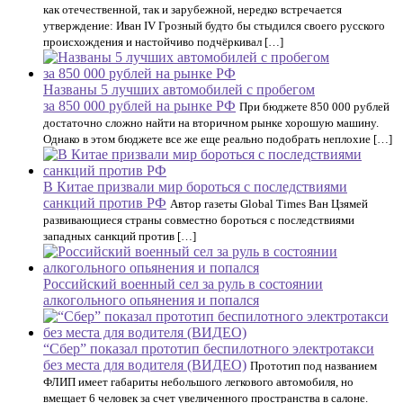
как отечественной, так и зарубежной, нередко встречается
утверждение: Иван IV Грозный будто бы стыдился своего русского
происхождения и настойчиво подчёркивал […]
Названы 5 лучших автомобилей с пробегом
за 850 000 рублей на рынке РФ
При бюджете 850 000 рублей
достаточно сложно найти на вторичном рынке хорошую машину.
Однако в этом бюджете все же еще реально подобрать неплохие […]
В Китае призвали мир бороться с последствиями
санкций против РФ
Автор газеты Global Times Ван Цзямей
развивающиеся страны совместно бороться с последствиями
западных санкций против […]
Российский военный сел за руль в состоянии
алкогольного опьянения и попался
“Сбер” показал прототип беспилотного электротакси
без места для водителя (ВИДЕО)
Прототип под названием
ФЛИП имеет габариты небольшого легкового автомобиля, но
вмещает 6 человек за счет увеличенного пространства в салоне.