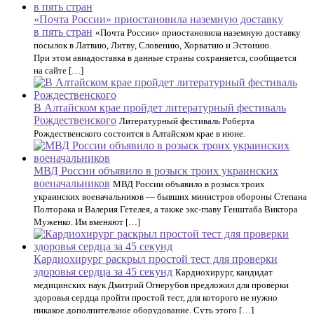
«Почта России» приостановила наземную доставку
в пять стран
«Почта России» приостановила наземную доставку
посылок в Латвию, Литву, Словению, Хорватию и Эстонию.
При этом авиадоставка в данные страны сохраняется, сообщается
на сайте […]
В Алтайском крае пройдет литературный фестиваль
Рождественского
Литературный фестиваль Роберта
Рождественского состоится в Алтайском крае в июне.
МВД России объявило в розыск троих украинских
военачальников
МВД России объявило в розыск троих
украинских военачальников — бывших министров обороны Степана
Полторака и Валерия Гетелея, а также экс-главу Генштаба Виктора
Муженко. Им вменяют […]
Кардиохирург раскрыл простой тест для проверки
здоровья сердца за 45 секунд
Кардиохирург, кандидат
медицинских наук Дмитрий Огнерубов предложил для проверки
здоровья сердца пройти простой тест, для которого не нужно
никакое дополнительное оборудование. Суть этого […]