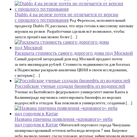
Diablo 4 на релизе почти не отличается от версии
с прошлого тестирования
Род Фергюсон, исполнительный
продюсер Diablo IV, рассказал, что игра готова к массовому наплыву
игроков на релизе. Разработчики сделали всё возможное, чтобы
запуск прошёл как можно более […]
Раскрыта стоимость самого дорогого дома под Москвой
Самый дорогой загородный дом под Москвой продают почти
за пять миллиардов рублей. Стоимость недвижимости для богатых
в Подмосковье раскрыли аналитики ЦИАН в своем исследовании,
с которым […]
Российские ученые создали бионефть из водорослей
Ученые из Балтийского федерального университет имени Канта в
Калининграде научились синтезировать бионефть из морских
водорослей и отходов. Как пояснили в университете, созданная […]
Названа причина появления «кровавого» неба
над городом в Китае
Обитателей портового города Чжоушань
шокировал кровавый оттенок небосвода вечером 7 мая. Багровое
небо вызвало панику среди горожан, которые зафиксировали явление