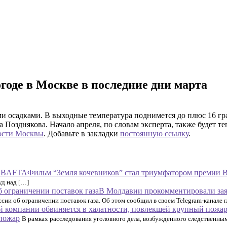
годе в Москве в последние дни марта
и осадками. В выходные температура поднимется до плюс 16 град
Позднякова. Начало апреля, по словам эксперта, также будет т
ости Москвы
. Добавьте в закладки
постоянную ссылку
.
Фильм “Земля кочевников” стал триумфатором премии
уд над […]
В Молдавии прокомментировали зая
ии об ограничении поставок газа. Об этом сообщил в своем Telegram-канале 
 пожар
В рамках расследования уголовного дела, возбужденного следственны