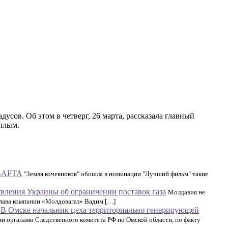
усов. Об этом в четверг, 26 марта, рассказала главный
еплым.
 BAFTA
"Земля кочевников" обошла в номинации "Лучший фильм" такие
вления Украины об ограничении поставок газа
Молдавия не
глава компании «Молдовагаз» Вадим […]
В Омске начальник цеха территориально генерирующей
ми органами Следственного комитета РФ по Омской области, по факту