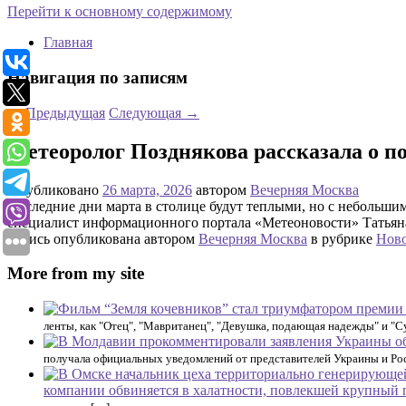
Перейти к основному содержимому
Главная
Навигация по записям
←
Предыдущая
Следующая
→
Метеоролог Позднякова рассказала о по
Опубликовано
26 марта, 2026
автором
Вечерняя Москва
Последние дни марта в столице будут теплыми, но с небольшим
специалист информационного портала «Метеоновости» Татьяна 
Запись опубликована автором
Вечерняя Москва
в рубрике
Нов
More from my site
ленты, как "Отец", "Мавританец", "Девушка, подающая надежды" и "С
получала официальных уведомлений от представителей Украины и Росс
компании обвиняется в халатности, повлекшей крупный