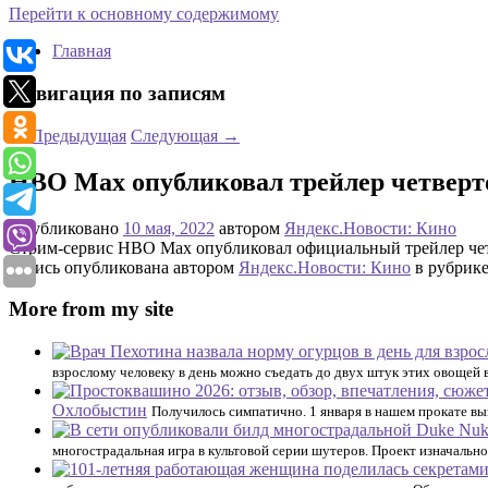
Перейти к основному содержимому
Главная
Навигация по записям
←
Предыдущая
Следующая
→
HBO Max опубликовал трейлер четверто
Опубликовано
10 мая, 2022
автором
Яндекс.Новости: Кино
Стрим-сервис HBO Max опубликовал официальный трейлер четв
Запись опубликована автором
Яндекс.Новости: Кино
в рубрике
More from my site
взрослому человеку в день можно съедать до двух штук этих овощей 
Охлобыстин
Получилось симпатично. 1 января в нашем прокате выш
многострадальная игра в культовой серии шутеров. Проект изначально