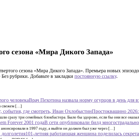
го сезона «Мира Дикого Запада»
ертого сезона «Мира Дикого Запада». Премьера новых эпизодов
 Без рубрики. Добавьте в закладки
постоянную ссылку
.
Врач Пехотина назвала норму огурцов в день для в
в свежем […]
Простоквашино 2026: 
ли сразу три семейных блокбастера. Было бы здорово, если бы они все оказал
В сети опубликовали билд многострадально
 анонсировали в 1997 году, а выйти он должен был уже через […]
101-летняя работающая женщина поделилась секрет