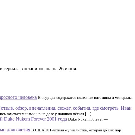
 сериала запланирована на 26 июня.
зрослого человека
В огурцах содержатся полезные витамины и минералы,
отзыв, обзор, впечатления, сюжет, события, где смотреть, Иван
ись замечательными, но на деле у новинок чёткая […]
й Duke Nukem Forever 2001 года
Duke Nukem Forever —
ами долголетия
В США 101-летняя журналистка, которая до сих пор