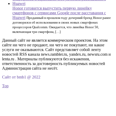
Honor готовится выпустить первую линейку
смартфонов с сервисами Google после расставания с
Huawei
Проданный в прошлом году дочерний бренд Honor ранее
договорился об использовании в своих новых смартфонах
процессоров Qualcomm. Ожидается, что линейка Honor 50,
включающая три смартфона, […]
Данный сайт не является коммерческим проектом. На этом
сайте ни чего не продают, ни чего не покупают, ни какие
услуги не оказываются. Сайт представляет собой ленту
новостей RSS канала news.rambler.ru, yandex.ru, newsru.com и
lenta.ru . Материалы публикуются без искажения,
ответственность за достоверность публикуемых новостей
Администрация сайта не несёт.
Сайт от bmb1 @ 2022
Top