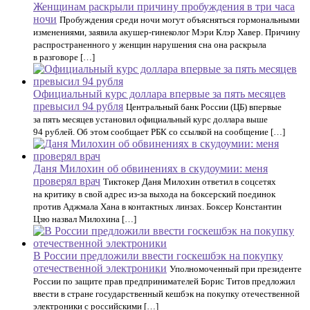
Женщинам раскрыли причину пробуждения в три часа
ночи
Пробуждения среди ночи могут объясняться гормональными
изменениями, заявила акушер-гинеколог Мэри Клэр Хавер. Причину
распространенного у женщин нарушения сна она раскрыла
в разговоре […]
Официальный курс доллара впервые за пять месяцев
превысил 94 рубля
Центральный банк России (ЦБ) впервые
за пять месяцев установил официальный курс доллара выше
94 рублей. Об этом сообщает РБК со ссылкой на сообщение […]
Даня Милохин об обвинениях в скудоумии: меня
проверял врач
Тиктокер Даня Милохин ответил в соцсетях
на критику в свой адрес из-за выхода на боксерский поединок
против Аджмала Хана в контактных линзах. Боксер Константин
Цзю назвал Милохина […]
В России предложили ввести госкешбэк на покупку
отечественной электроники
Уполномоченный при президенте
России по защите прав предпринимателей Борис Титов предложил
ввести в стране государственный кешбэк на покупку отечественной
электроники с российскими […]