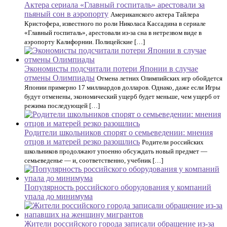
Актера сериала «Главный госпиталь» арестовали за
пьяный сон в аэропорту
Американского актера Тайлера
Кристофера, известного по роли Николаса Кассадина в сериале
«Главный госпиталь», арестовали из-за сна в нетрезвом виде в
аэропорту Калифорнии. Полицейские […]
Экономисты подсчитали потери Японии в случае
отмены Олимпиады
Отмена летних Олимпийских игр обойдется
Японии примерно 17 миллиардов долларов. Однако, даже если Игры
будут отменены, экономический ущерб будет меньше, чем ущерб от
режима последующей […]
Родители школьников спорят о семьеведении: мнения
отцов и матерей резко разошлись
Родители российских
школьников продолжают упоенно обсуждать новый предмет —
семьеведенье — и, соответственно, учебник […]
Популярность российского оборудования у компаний
упала до минимума
Жители российского города записали обращение из-за