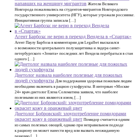
напавших на женщину мигрантов
Жители Великого
Новгорода пожаловались на студентов-мигрантов Новгородского
государственного университета (НГУ), которые угрожали россиянке.
Инициативная группа записала […]
Агент Барбоза: не верю в переход Вендела в «Спартак»
Агент Паулу Барбоза в комментарии для Legalbet высказался
о возможности центрального полузащитника и лидера санкт-
петербургского «Зенита» последних лет Вендела перебраться в стан
одного […]
Диетолог назвала наиболее полезные для пожилых
людей сухофрукты
Для поддержания здоровья пожилым людям
необходимо включить в рацион сухофрукты. В интервью «Москве
24» врач-диетолог Елена Соломатина заявила, что наиболее
полезными из них являются изюм, […]
Диетолог Бобровский: злоупотребление помидорами
окрасит кожу в оранжевый цвет
Помидор считается одним
из самых полезных овощей, однако при неправильном подходе
к рациону он может нанести вред или вызвать неожиданную
реакцию […]