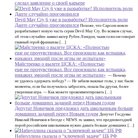
сделал заявление о своей карьере
Devil May Cry 6 уже в разработке? Исполнитель роли
Данте случайно проговорился
Похоже, что Capcom вовсю
разрабатывает новую часть серии Devil May Cry. Во всяком случае,
об этом случайно заявил актер Рубен Лэнгдон, чьим голосом говорит
главный герой франшизы […]
Майстренко о вылете ЦСКА: «Полностью
еще не прочувствовал. Все произошло как вспышка,
никаких эмоций после игры не испытали»
— Почему
не удалось одержать победу? — Не забили важные голы, у нас были
моменты, если бы получилось забросить, пошла бы другая, более
уверенная игра. — Как можете прокомментировать […]
Депутат Новичков предложил дать школьникам больше
домашних заданий перед Новым годом
Депутат Госдумы
Николай Новичков в беседе с NEWS. ru заявил, что предновогодней
порой российским школьникам нужно давать больше домашних […]
Набиуллина сказала о “ключевой задаче” ЦБ РФ