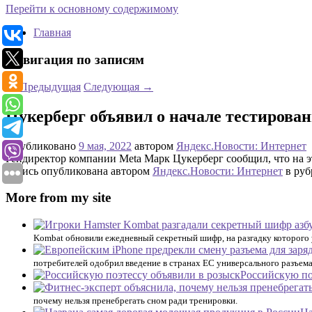
Перейти к основному содержимому
Главная
Навигация по записям
←
Предыдущая
Следующая
→
Цукерберг объявил о начале тестирован
Опубликовано
9 мая, 2022
автором
Яндекс.Новости: Интернет
Гендиректор компании Meta Марк Цукерберг сообщил, что на эт
Запись опубликована автором
Яндекс.Новости: Интернет
в руб
More from my site
Kombat обновили ежедневный секретный шифр, на разгадку которого 
потребителей одобрил введение в странах ЕС универсального разъема
Российскую по
почему нельзя пренебрегать сном ради тренировки.