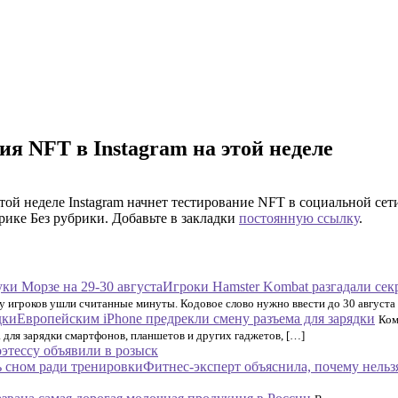
ия NFT в Instagram на этой неделе
ой неделе Instagram начнет тестирование NFT в социальной сети
рике Без рубрики. Добавьте в закладки
постоянную ссылку
.
Игроки Hamster Kombat разгадали сек
у игроков ушли считанные минуты. Кодовое слово нужно ввести до 30 августа
Европейским iPhone предрекли смену разъема для зарядки
Ком
 для зарядки смартфонов, планшетов и других гаджетов, […]
этессу объявили в розыск
Фитнес-эксперт объяснила, почему нельз