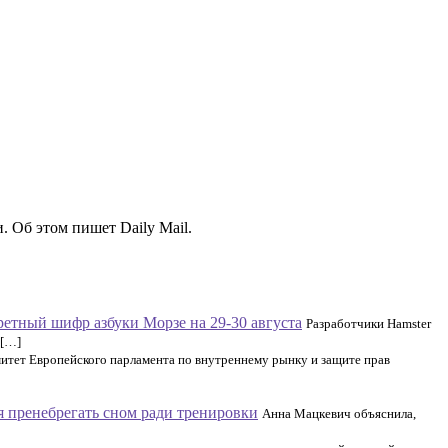
. Об этом пишет Daily Mail.
ретный шифр азбуки Морзе на 29-30 августа
Разработчики Hamster
 […]
итет Европейского парламента по внутреннему рынку и защите прав
я пренебрегать сном ради тренировки
Анна Мацкевич объяснила,